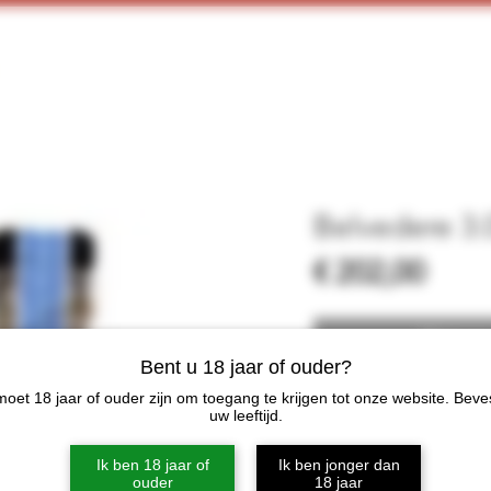
Home
Webshop
Proeverijen
More
Belvedere 3.0
Prijs
€ 202,00
Niet op
Bent u 18 jaar of ouder?
oet 18 jaar of ouder zijn om toegang te krijgen tot onze website. Beve
Belvedere
uw leeftijd.
Polen
3.0 Ltr
Ik ben 18 jaar of
Ik ben jonger dan
40%
ouder
18 jaar