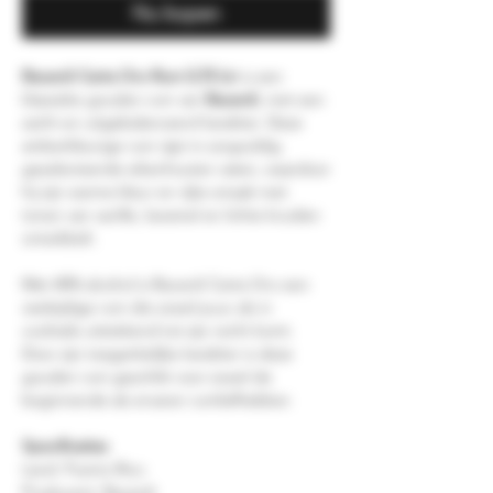
Nu kopen
Bacardi Carta Oro Rum 0,70 Ltr
is een
klassieke gouden rum van
Bacardi
, met een
zacht en uitgebalanceerd karakter. Deze
amberkleurige rum rijpt in zorgvuldig
geselecteerde eikenhouten vaten, waardoor
hij zijn warme kleur en rijke smaak met
tonen van vanille, karamel en lichte kruiden
ontwikkelt.
Met 40% alcohol is Bacardi Carta Oro een
veelzijdige rum die zowel puur als in
cocktails uitstekend tot zijn recht komt.
Door zijn toegankelijke karakter is deze
gouden rum geschikt voor zowel de
beginnende als ervaren rumliefhebber.
Specificaties
Land: Puerto Rico
Producent: Bacardi