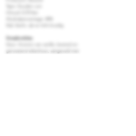
Type: Gouden rum
Inhoud: 0,70 liter
Alcoholpercentage: 40%
Stijl: Zacht, rijk en licht kruidig
Smaaknotities
Geur: Aroma's van vanille, karamel en
geroosterd eikenhout, aangevuld met
tonen van tropisch fruit, banaan en lichte
specerijen.
Smaak: Zacht en rond met smaken van
vanille, toffee en karamel. Daarnaast komen
subtiele tonen van tropisch fruit, hout en
kruiden naar voren.
Afdronk: Soepel en aangenaam met
aanhoudende tonen van vanille, karamel en
een zachte kruidigheid.
Bacardi Carta Oro Rum
is heerlijk puur of
met ijs, maar ook zeer geschikt voor
klassieke cocktails zoals een
Cuba Libre
,
Mai