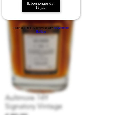
Ik ben jonger dan
18 jaar
Build a FREE AI website with
AI Website
Builder
Aultmore 14Y
Signatory Vintage