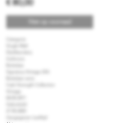
Prijs
€ 80,00
Niet op voorraad
Categorie
Single Malt
Distilleerderij
Aultmore
Bottelaar
Signatory Vintage (SV)
Bottelaar serie
Cask Strength Collection
Vintage
04.05.2011
Gebotteld
27 05.2025
Aangegeven Leeftijd
14 jaar oud
Vat type
1st Fill Pedro Ximénez Hogshead Finish