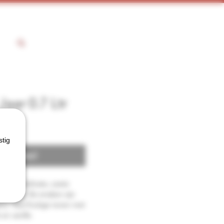
aar 0.7 Ltr
stig
 voorraad
is een delicate, zoete
en fruitig. De smaken zijn
ans. Veel fruitige tonen met
en vanille.