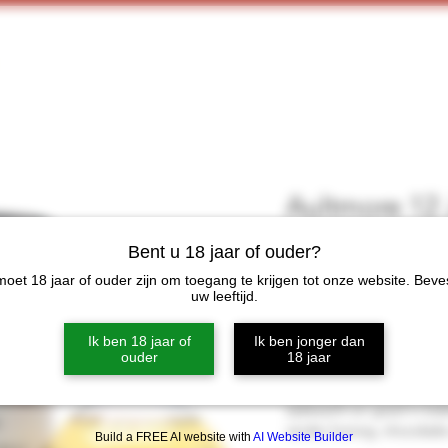
Home
Webshop
Proeverijen
More
Aultmore 12 J
Prijs
€ 55,00
Bent u 18 jaar of ouder?
oet 18 jaar of ouder zijn om toegang te krijgen tot onze website. Beve
uw leeftijd.
Niet op
Ik ben 18 jaar of
Ik ben jonger dan
ouder
18 jaar
Aultmore Foggie Moss 12 
whisky. Het aroma is fris 
zijdezacht en goed in bal
verder honing, chocolade 
Build a FREE AI website with
AI Website Builder