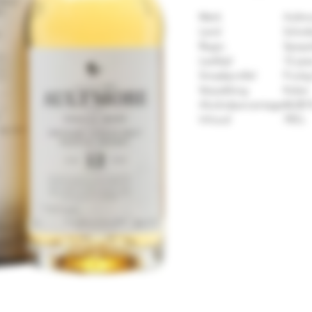
Merk
Aultm
Land
Schot
Regio
Speys
Leeftijd
12 yea
Smaakprofiel
Fruiti
Verpakking
Koker
Alcoholpercentage
46,00 
Inhoud
70CL