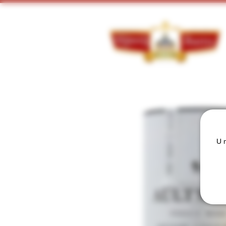
Doorzoek ons assortiment:
U m