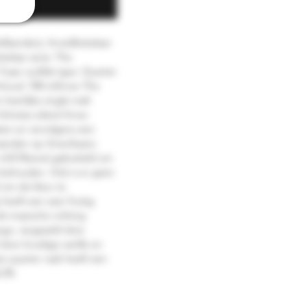
kopen
lleerderij: ArranBottelaar: 
ttelaar serie: The 
9 jaar oudVat type: Quarter 
nhoud: 700 mlArran The 
heerlijke single malt 
Schotse eiland Arran. 
ten en vervolgens een 
aanden op Amerikaans 
hill filtered gebotteld om 
 behouden. Ook is er geen 
om de kleur te 
heeft een zeer fruitig 
e tropische richting 
go, vergezeld door 
or kruidige vanille en 
ze quarter cask heeft een 
6.2%