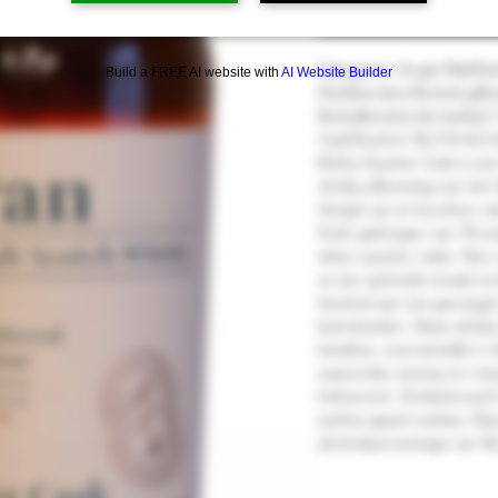
Nu 
Categorie: Single MaltDisti
Build a FREE AI website with
AI Website Builder
Distilleerderij BottelingBo
BothyBerekende leeftijd: 
CaskAlcohol: 56.2 % Vol.I
Bothy Quarter Cask is een 
whisky afkomstig van het 
Gerijpt op ex bourbon va
finish gekregen van 18 m
eiken quarter casks. Non c
zo zijn optimale smaak te
karamel aan toe gevoegd 
beïnvloeden. Deze whisky 
karakter, voornamelijk in d
waaronder ananas en man
kokosnoot. Onderbouwd do
zachte appel notities. De
alcoholpercentage van 5