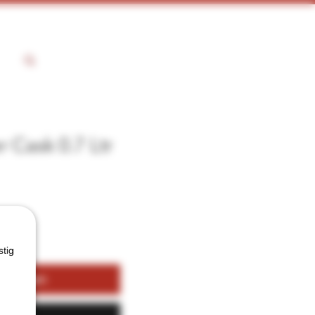
 Cask 0.7 Ltr
stig
kelwagen