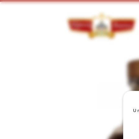
Doorzoek ons assortiment:
U m