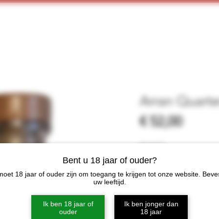
Home
Webshop
Proeverijen
More
Arran Quarter
Prijs
€ 52,00
Aantal
*
Bent u 18 jaar of ouder?
oet 18 jaar of ouder zijn om toegang te krijgen tot onze website. Beve
uw leeftijd.
In win
Ik ben 18 jaar of
Ik ben jonger dan
ouder
18 jaar