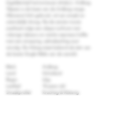
tegelijkertijd harmonieuze whisky's. Ardbeg
10years is de basis van de Ardbeg range.
Allereerst licht gekruid, vol van smaak en
uiteindelijk droog. Na de eerste mooie
zoetheid volgt een diepe turfnoot met
rokerige tabasco en sterke espresso koffie
met een stroperig, salmiakachtig zout
vervolg. De Arbeg staat bekend als één van
de beste Single Malts van de wereld.
Merk
Ardbeg
Land
Schotland
Regio
Islay
Leeftijd
10 years old
Smaakprofiel
Krachtig & Rokerig
Kenmerk
Non Chill Filtered
Kleur
Licht goud
Geur
Complex, fruit,
chocolade
Smaak
Vol, kruidig, met een bite
Verpakking
Doosje/giftpack