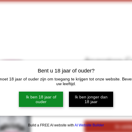
Home
Webshop
Proeverijen
More
Angostora Co
100 ml
Bent u 18 jaar of ouder?
oet 18 jaar of ouder zijn om toegang te krijgen tot onze website. Beve
Prijs
€ 11,00
uw leeftijd.
Ik ben 18 jaar of
Ik ben jonger dan
Aantal
*
ouder
18 jaar
Build a FREE AI website with
AI Website Builder
In win