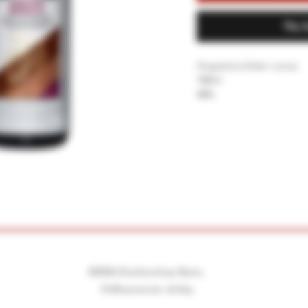
Nu 
Angostora bitter cocoa
100ml
48%
©2026 Drankenshop Bams.
Hofleverancier whisky