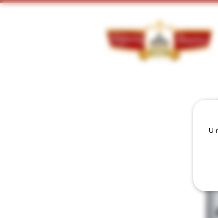
Doorzoek ons assortiment:
U m