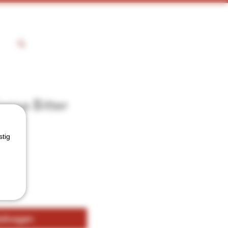
coa Bitter
stig
kelwagen