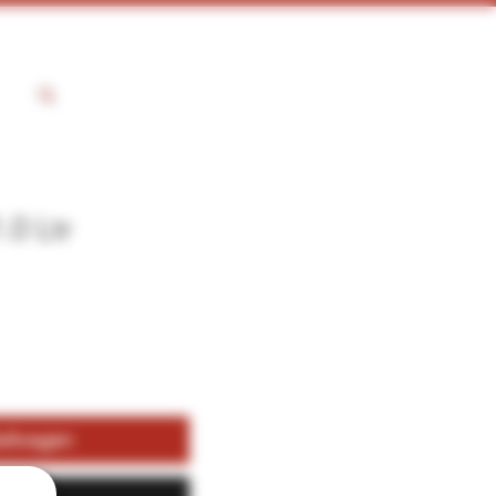
.0 Ltr
kelwagen