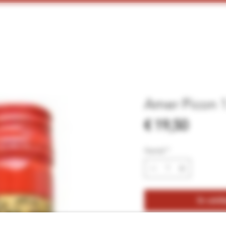
Home
Webshop
Proeverijen
More
Amer Picon 1
Prijs
€ 19,50
Aantal
*
In win