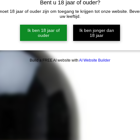
Nu 
Bent u 18 jaar of ouder?
oet 18 jaar of ouder zijn om toegang te krijgen tot onze website. Beve
uw leeftijd.
Amer Picon
1.0 Ltr
Ik ben 18 jaar of
Ik ben jonger dan
21.%
ouder
18 jaar
Build a FREE AI website with
AI Website Builder