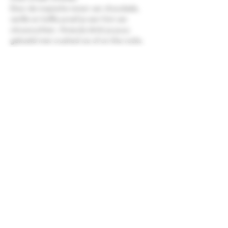
Door de tropische tonen van chocolade,
vanille en koffie proef je een hint van
citrusvruchten. Amarula drink je puur,
gekoeld met crushed ice of on-the-rocks.
Ook maak je met Amarula bijzondere
cocktails, longdrinks, desserts en koffies.
Zuid-Afrika
0.7 ltr
Abv: 17%
©2026 Drankenshop Bams.
Hofleverancier whisky