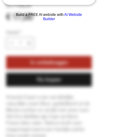
0.70Ltr
Prijs
€ 17,00
Build a FREE AI website with
AI Website
Builder
Aantal
*
In winkelwagen
Nu kopen
Amarula Cream is een verrukkelijke
natuurlijke cream likeur, gedistilleerd uit de
Marula vruchten en verrijkt met verse room.
Het fruit distillaat rijpt 2 jaar op kleine
Franse eiken vaten. Daarna wordt room
toegevoegd waarna een heerlijke zachte
frisse smaak ontstaat.