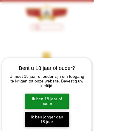
Bent u 18 jaar of ouder?
U moet 18 jaar of ouder zijn om toegang
te krijgen tot onze website. Bevestig uw
leeftijd.
Ik ben 18 jaar of
ouder
Ik ben jonger dan
18 jaar
Amarula Cream