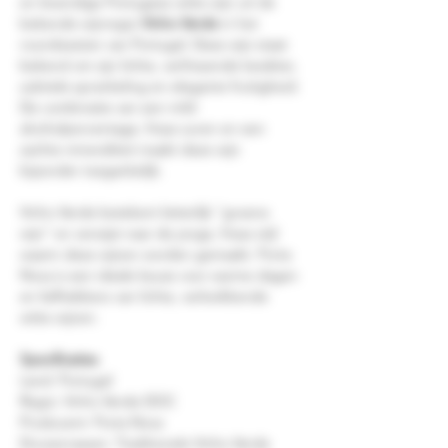
en levendige Portugese witte wijn uit de
bekende wijnregio
Vinho Verde
in het
noordwesten van Portugal. Deze wijn staat
bekend om zijn lichte, verfrissende karakter,
subtiele sprankeling en elegante fruitigheid.
De combinatie van een mild
alcoholpercentage, frisse zuren en een
zachte mineraliteit maakt deze wijn
bijzonder toegankelijk.
Vinho Verde betekent letterlijk "groene
wijn" en verwijst naar de jonge, frisse stijl
waarin deze wijnen worden gemaakt. Porta
Nova is een ideale keuze voor warme dagen
en liefhebbers van lichte, verkwikkende
witte wijnen.
Specificaties
Land: Portugal
Regio: Vinho Verde DOC
Producent: Porta Nova
Druivenrassen: Traditionele Vinho Verde