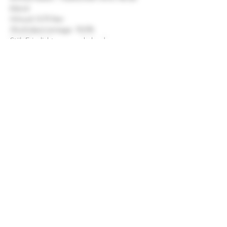
blend
Inhoud: 0,75 liter
Alcoholpercentage: 10,5%
Stijl: Fris, licht en sprankelend
Smaaknotities
Geur:
Verfrissende aroma's van limoen,
groene appel, citrus en witte bloemen,
aangevuld met een subtiele kruidige en
minerale toets.
Smaak:
Licht en levendig met tonen van
citrus, appel, peer en een vleugje tropisch
fruit. De frisse zuren en lichte tinteling
zorgen voor een verkwikkend en elegant
mondgevoel.
Afdronk:
Fris en droog met aanhoudende
tonen van citrus, een subtiele mineraliteit en
een aangename sprankelende frisheid.
Porta Nova Vinho Verde
is een uitstekende
begeleider van schaal- en schelpdieren,