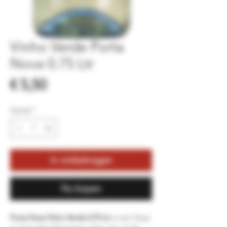
Vinho Verde Porta
Nova 0.75 Ltr
Prijs
€ 5,50
Aantal
*
In winkelwagen
Nu kopen
Porta Nova Vinho Verde 0,75 Ltr
is een frisse