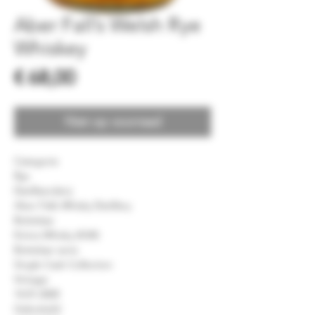
Aber Fall’s Welsh Rye
Whiskey
Prijs
€ 68,00
Niet op voorraad
Categorie
Rye
Distilleerderij
Aber Falls Whisky Distillery
Bottelaar
Kintra Whisky (KiW)
Bottelaar serie
Single Cask Collection
Vintage
14.01.2020
Gebotteld